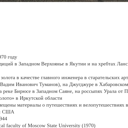
Сергей Зимин
Sergey Zimin
1970 году
диций в Западном Верхоянье в Якутии и на хребтах Лан
золота в качестве главного инженера в старательских ар
 Вадим Иванович Туманов), на Джугджуре в Хабаровском
а реке Бирюсе в Западном Саяне, на россыпях Урала от 
лото» в Иркутской области
азмещены материалы о путешествиях и велопутешествиях 
 и США
1944
al faculty of Moscow State University (1970)