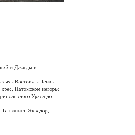
ский и Джагды в
телях «Восток», «Лена»,
 крае, Патомском нагорье
Приполярного Урала до
в Танзанию, Эквадор,